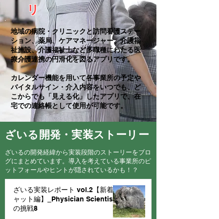
リ
地域の病院・クリニックと訪問看護ステー
ション、薬局、ケアマネージャー、介護福
祉施設、介護福祉士など多職種にわたる医
療介護連携の円滑化を図るアプリです。
カレンダー機能を用いて各事業所の予定や
バイタルサイン・介入内容をいつでも、ど
こからでも「見える化」したアプリで、在
宅での連絡帳として使用が可能です。
​ざいる開発・実装ストーリー
​ざいるの開発経緯から実装段階のストーリーをブロ
グにまとめています。導入を考えている事業所のピ
ットフォールやヒントが隠されているかも！？
ざいる実装レポート vol.2【新着チ
ャット編】_Physician Scientist
の挑戦8