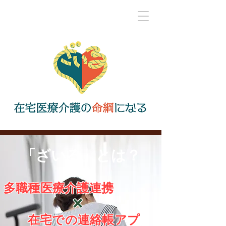
​「ざいる」とは？
多職種医療介護連携
​×
在宅での連絡帳アプ